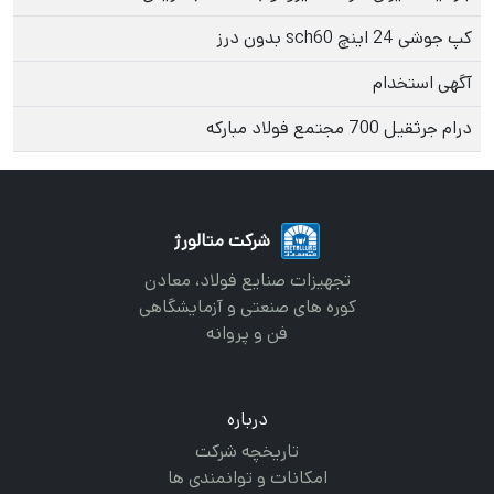
کپ جوشی 24 اینچ sch60 بدون درز
آگهی استخدام
درام جرثقیل 700 مجتمع فولاد مبارکه
شرکت متالورژ
تجهیزات صنایع فولاد، معادن
کوره های صنعتی و آزمایشگاهی
فن و پروانه
درباره
تاریخچه شرکت
امکانات و توانمندی ها