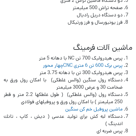
دو دستگاه ماشين تراش 2 متری
صفحه تراش 500 ميليمتر
دو دستگاه دريل راديال
فرز يونيورسال و فرز ورتیکال
ماشین آلات فرمینگ
پرس هیدرولیک 700 تن NC با دهانه 5 متر
پرس برک 600 تن 6 متری CNCچهار محور
پرس هيدروليک 300 تن با دهانه 3.75 متر
دستگاه رول سنگین (والس غلطكی) با امکان رول ورق به
ضخامت 30 و عرض 3000 میلیمتر
دستگاه رول (والس غلطكی) ( طول غلطكها 2.2 متر و قطر
250 ميليمتر ) با امكان رول ورق و پروفيلهای فولادی
ماشین پروفیل خم کن سنگین
دستگاه لبه كش برای توليد عدسی ( ديش ، كاپ ، تانك
اندينگ )
پرس ضربه ای