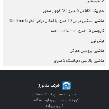
12ميليمتر
خم برک 600 تن 6 متری CNCچهار محور
ماشین سنگین تراش 10 متری با امكان تراش قطر تا 1500mm
کاروسل 2.5متری , carousel lathe
برش لیزر
ماشین پروفیل خم کن
ماشین بالانس دینامیک 5 متری
شرکت متالورژ
تجهیزات صنایع فولاد، معادن
کوره های صنعتی و آزمایشگاهی
فن و پروانه